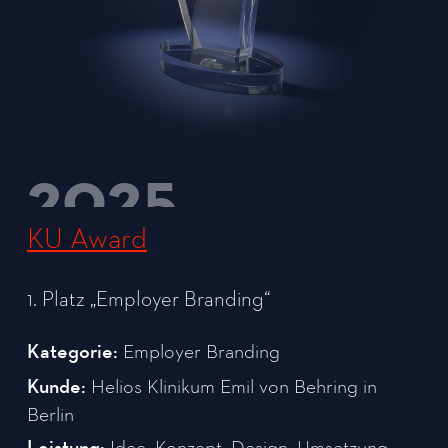
2025
KU Award
1. Platz „Employer Branding“
Employer Branding
Kategorie:
Helios Klinikum Emil von Behring in
Kunde:
Berlin
Idee, Konzept, Design, Umsetzung